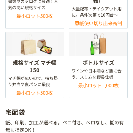
転）
書類やカタログに最適！人
気の高い規格サイズ
大量配布・テイクアウト用
に。条件次第で10円台～
最小ロット500枚
原紙使い切り出来高制
規格サイズ マチ幅
ボトルサイズ
150
ワインや日本酒など瓶に合
う、スリムな縦長仕様
マチ幅が広いので、持ち帰
り弁当や食パンに最良
最小ロット1,000枚
最小ロット500枚
宅配袋
紙、印刷、加工が選べる。ベロ付き、ベロなし、糊の有
無も指定OK！