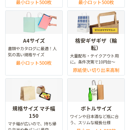
最小ロット500枚
最小ロット500枚
A4サイズ
格安ギザギザ（輪
転）
書類やカタログに最適！人
気の高い規格サイズ
大量配布・テイクアウト用
に。条件次第で10円台～
最小ロット500枚
原紙使い切り出来高制
規格サイズ マチ幅
ボトルサイズ
150
ワインや日本酒など瓶に合
う、スリムな縦長仕様
マチ幅が広いので、持ち帰
り弁当や食パンに最良