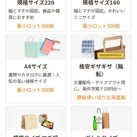
規格サイズ220
規格サイズ160
幅とマチが固定。食品や雑
幅とマチが固定。かわいい
貨におすすめ
ミニサイズ
最小ロット500枚
最小ロット500枚
A4サイズ
格安ギザギザ（輪
転）
書類やカタログに最適！人
気の高い規格サイズ
大量配布・テイクアウト用
に。条件次第で10円台～
最小ロット500枚
原紙使い切り出来高制