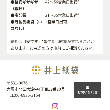
●格安ギザギザ
42〜56営業日出荷*
（輪転）
●宅配袋
21～35営業日出荷*
●既製品紙袋（ロ
1営業日出荷
ゴなし）
納期は目安です。*繁忙期は納期がずれることが
あります。お急ぎの方は事前にご相談ください。
〒531-0076
大阪市北区大淀中4丁目12番20号
お問い合わせ
TEL:
06-6925-3154