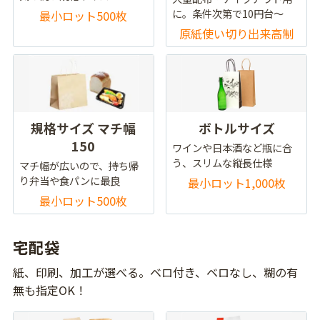
に。条件次第で10円台～
最小ロット500枚
原紙使い切り出来高制
規格サイズ マチ幅
ボトルサイズ
150
ワインや日本酒など瓶に合
う、スリムな縦長仕様
マチ幅が広いので、持ち帰
り弁当や食パンに最良
最小ロット1,000枚
最小ロット500枚
宅配袋
紙、印刷、加工が選べる。ベロ付き、ベロなし、糊の有
無も指定OK！