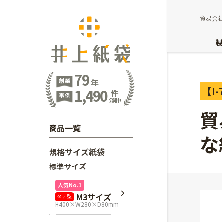
貿易会
79
創業
年
【I-
1,490
件
事例
公開中
貿
商品一覧
な
規格サイズ紙袋
標準サイズ
人気No.1
M3サイズ
タテ型
H400×W280×D80mm