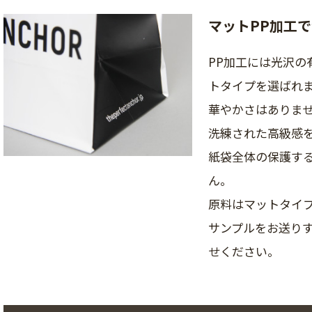
マットPP加工
PP加工には光沢の
トタイプを選ばれ
華やかさはありま
洗練された高級感
紙袋全体の保護す
ん。
原料はマットタイ
サンプルをお送り
せください。