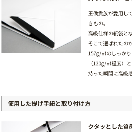
王侯貴族が愛用し
きもの。
高級仕様の紙袋と
そこで選ばれたのが
157g/㎡のしっ
（120g/㎡程度
持った瞬間に高級
使用した提げ手紐と取り付け方
クタッとした質