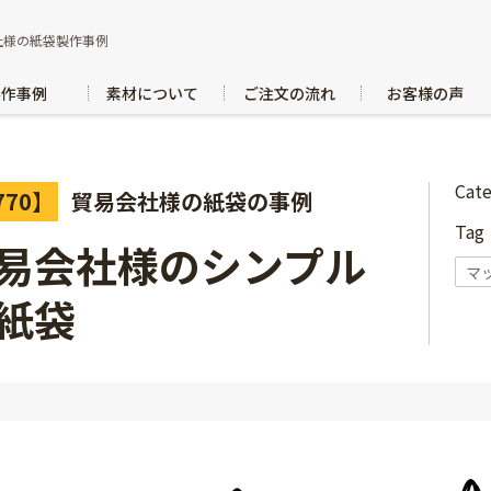
社様の紙袋製作事例
製作事例
素材について
ご注文の流れ
お客様の声
Cat
770】
貿易会社様の紙袋の事例
Ta
易会社様のシンプル
マ
紙袋