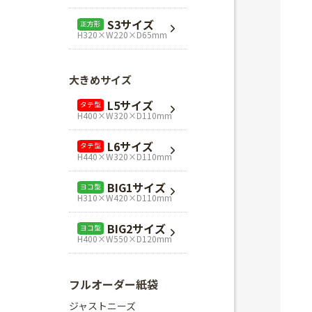
L1サイズ
ヨコ型
S3サイズ
正方形
H240×W320×D110mm
H320×W220×D65mm
L3サイズ
ヨコ型
H280×W320×D110mm
大きめサイズ
Mスクエア
正方形
L5サイズ
タテ型
H280×W280×D80mm
H400×W320×D110mm
Lスクエア
正方形
L6サイズ
タテ型
H320×W320×D110mm
H440×W320×D110mm
BIG1サイズ
ヨコ型
H310×W420×D110mm
BIG2サイズ
ヨコ型
H400×W550×D120mm
フルオーダー紙袋
ジャストニーズ