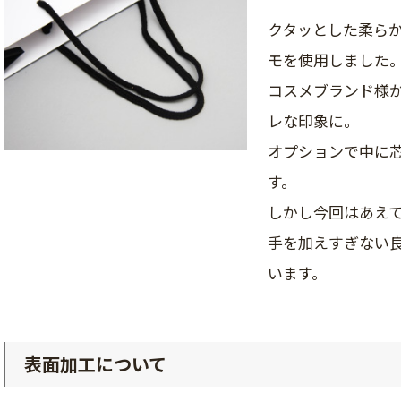
クタッとした柔ら
モを使用しました
コスメブランド様
レな印象に。
オプションで中に
す。
しかし今回はあえ
手を加えすぎない
います。
表面加工について