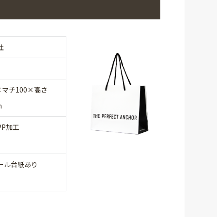
社
×マチ100×高さ
m
PP加工
ール台紙あり