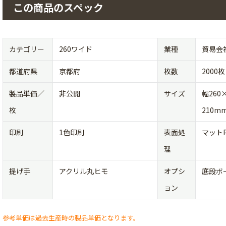
この商品のスペック
カテゴリー
260ワイド
業種
貿易会
都道府県
京都府
枚数
2000枚
製品単価／
非公開
サイズ
幅260
枚
210m
印刷
1色印刷
表面処
マット
理
提げ手
アクリル丸ヒモ
オプシ
底段ボ
ョン
参考単価は過去生産時の製品単価となります。