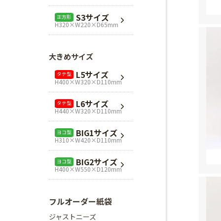
L1サイズ
ヨコ型
S3サイズ
正方形
H240×W320×D110mm
H320×W220×D65mm
L3サイズ
ヨコ型
H280×W320×D110mm
大きめサイズ
Mスクエア
正方形
L5サイズ
タテ型
H280×W280×D80mm
H400×W320×D110mm
Lスクエア
正方形
L6サイズ
タテ型
H320×W320×D110mm
H440×W320×D110mm
BIG1サイズ
ヨコ型
H310×W420×D110mm
BIG2サイズ
ヨコ型
H400×W550×D120mm
フルオーダー紙袋
ジャストニーズ