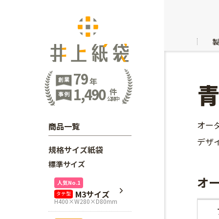
79
創業
年
1,490
件
事例
公開中
オー
商品一覧
デザ
規格サイズ紙袋
標準サイズ
オ
人気No.1
M3サイズ
タテ型
H400×W280×D80mm