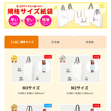
パイレン
スピンドル紐(白
ドル
紙紐
ハッピータック
底ボール オプショ
底ボール
標準装
ン
その他
口ボール
標準装
口ボール
標準装備
規格サイズ紙袋
ワンポイント名入
【人気】標準サイズ
小さめ
大きめ
商品
取り扱いサイズ
詳しくみる
M3サイズ
M2サイズ
（H400×W280×D80mm）
（H360×W280×D80mm）