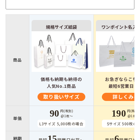
規格サイズ紙袋
ワンポイント名入
商品
価格も納期も納得の
お急ぎならこち
人気No.1商品
最短6営業日出
取り扱いサイズ
詳しくみる
90
190
円(税別)
円(税別)
@1枚〜
@1枚〜
単価
L3サイズ 5,000枚の場合
Sサイズ 500枚の
15
6
納期