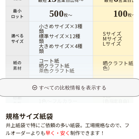
最短
営業日出荷〜
最短
営業日出
最小
500
100
枚〜
枚〜
ロット
小さめサイズ×3種
類
Sサイズ
標準サイズ×12種
選べる
Mサイズ
類
サイズ
Lサイズ
大きめサイズ×4種
類
コート紙
晒クラフト紙（
紙の
晒クラフト紙
色）
素材
茶色クラフト紙
印刷
オフセット印刷
シルクスクリーン
方法
1色
印刷
1色〜フルカラー
(色指定自由)
色数
片面・両面同柄
規格サイズ紙袋
グロスPP加工
表面
-
マットPP加工
加工
井上紙袋で特にご依頼の多い紙袋。工場規格なので、フ
スピンドル紐
ルオーダーよりも
早く・安く
制作できます！
アクリル平紐
ハン