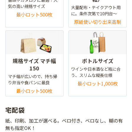
気の高い規格サイズ
大量配布・テイクアウト用
に。条件次第で10円台～
最小ロット500枚
原紙使い切り出来高制
規格サイズ マチ幅
ボトルサイズ
150
ワインや日本酒など瓶に合
う、スリムな縦長仕様
マチ幅が広いので、持ち帰
り弁当や食パンに最良
最小ロット1,000枚
最小ロット500枚
宅配袋
紙、印刷、加工が選べる。ベロ付き、ベロなし、糊の有
無も指定OK！