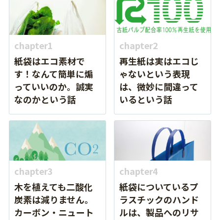
chapter1
chapter2
紙袋はエコ素材で
再生紙は実はエコじ
す！なんて簡単に煽
ゃないという表現
っていいのか。誠実
は、微妙に間違って
なのかという話
いるという話
chapter3
chapter4
木を植えても二酸化
紙袋についているプ
炭素は減りません。
ラスチックのハンド
カーボン・ニュート
ルは、製品へのリサ