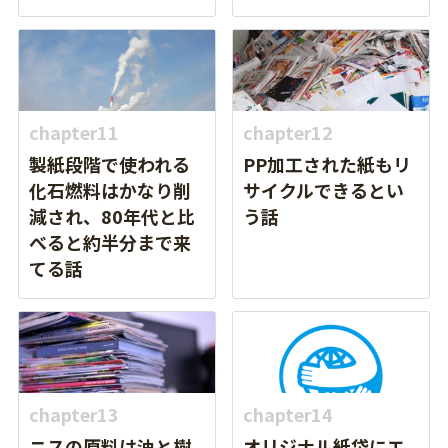
chapter11
chapter12
製紙段階で使われる
PP加工された紙もリ
化石燃料はかなり削
サイクルできるとい
減され、80年代と比
う話
べると約半分まで来
てる話
chapter13
chapter14
ニスの原料は油と樹
オリジナル紙袋にエ