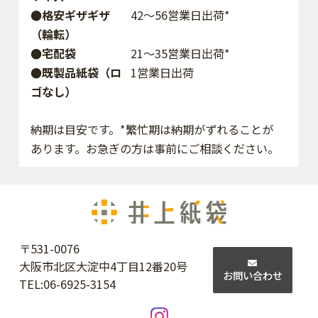
●格安ギザギザ
42〜56営業日出荷*
（輪転）
●宅配袋
21～35営業日出荷*
●既製品紙袋（ロ
1営業日出荷
ゴなし）
納期は目安です。*繁忙期は納期がずれることが
あります。お急ぎの方は事前にご相談ください。
〒531-0076
大阪市北区大淀中4丁目12番20号
お問い合わせ
TEL:
06-6925-3154