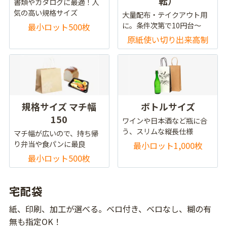
転）
書類やカタログに最適！人
気の高い規格サイズ
大量配布・テイクアウト用
に。条件次第で10円台～
最小ロット500枚
原紙使い切り出来高制
規格サイズ マチ幅
ボトルサイズ
150
ワインや日本酒など瓶に合
う、スリムな縦長仕様
マチ幅が広いので、持ち帰
り弁当や食パンに最良
最小ロット1,000枚
最小ロット500枚
宅配袋
紙、印刷、加工が選べる。ベロ付き、ベロなし、糊の有
無も指定OK！