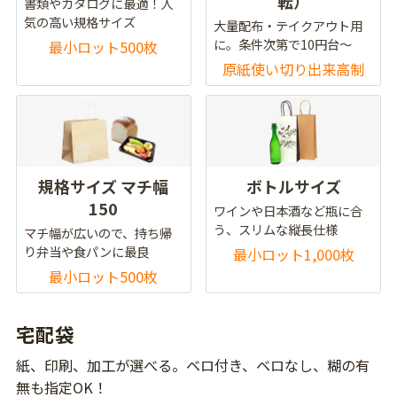
転）
書類やカタログに最適！人
気の高い規格サイズ
大量配布・テイクアウト用
に。条件次第で10円台～
最小ロット500枚
原紙使い切り出来高制
規格サイズ マチ幅
ボトルサイズ
150
ワインや日本酒など瓶に合
う、スリムな縦長仕様
マチ幅が広いので、持ち帰
り弁当や食パンに最良
最小ロット1,000枚
最小ロット500枚
宅配袋
紙、印刷、加工が選べる。ベロ付き、ベロなし、糊の有
無も指定OK！