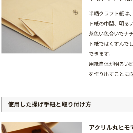
半晒クラフト紙は
ト紙の中間、明る
茶色い色合いでナ
ト紙ではくすんで
できます。
用紙自体が明るい
を作り出すことに
使用した提げ手紐と取り付け方
アクリル丸ヒモ