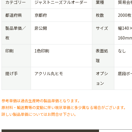
カテゴリー
ジャストニーズフルオーダー
業種
貿易会
都道府県
京都府
枚数
2000枚
製品単価／
非公開
サイズ
幅140
枚
160m
印刷
1色印刷
表面処
なし
理
提げ手
アクリル丸ヒモ
オプシ
底段ボ
ョン
参考単価は過去生産時の製品単価となります。
原材料・輸送費等の変動に伴い現状単価と多少異なる場合がございます。
詳しい製品単価についてはお問合せ下さい。