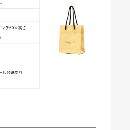
社
×マチ60×高さ
m
ール台紙あり