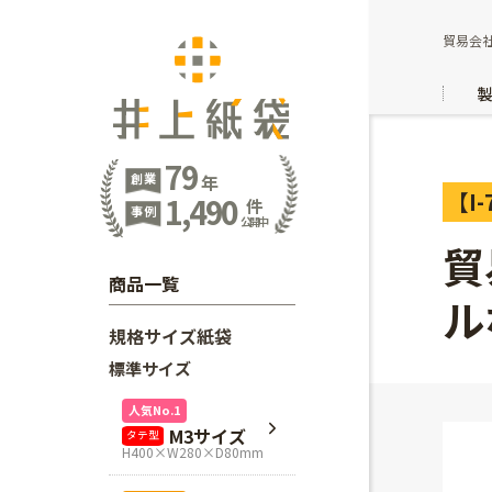
貿易会
79
創業
年
【I-
1,490
件
事例
公開中
貿
商品一覧
ル
規格サイズ紙袋
標準サイズ
人気No.1
M3サイズ
タテ型
H400×W280×D80mm