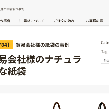
社様の紙袋製作事例
製作事例
素材について
ご注文の流れ
お客様の声
Cat
784】
貿易会社様の紙袋の事例
Ta
易会社様のナチュラ
茶
な紙袋