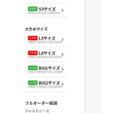
L1サイズ
ヨコ型
S3サイズ
正方形
H240×W320×D110mm
H320×W220×D65mm
L3サイズ
ヨコ型
H280×W320×D110mm
大きめサイズ
Mスクエア
正方形
L5サイズ
タテ型
H280×W280×D80mm
H400×W320×D110mm
Lスクエア
正方形
L6サイズ
タテ型
H320×W320×D110mm
H440×W320×D110mm
BIG1サイズ
ヨコ型
H310×W420×D110mm
BIG2サイズ
ヨコ型
H400×W550×D120mm
フルオーダー紙袋
ジャストニーズ