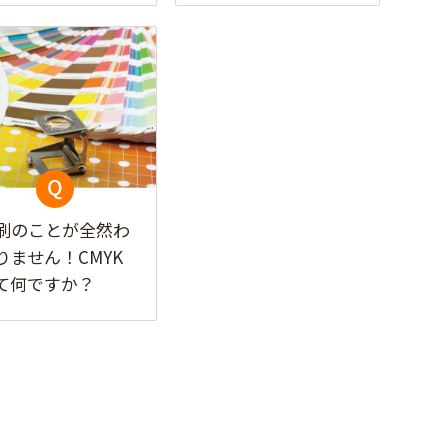
刷のことが全然わ
りません！CMYK
て何ですか？