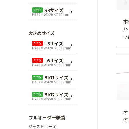
L1サイズ
ヨコ型
S3サイズ
正方形
H240×W320×D110mm
H320×W220×D65mm
本
L3サイズ
ヨコ型
H280×W320×D110mm
か
大きめサイズ
い
Mスクエア
正方形
L5サイズ
タテ型
H280×W280×D80mm
H400×W320×D110mm
Lスクエア
正方形
L6サイズ
タテ型
H320×W320×D110mm
H440×W320×D110mm
BIG1サイズ
ヨコ型
H310×W420×D110mm
BIG2サイズ
ヨコ型
H400×W550×D120mm
オ
フルオーダー紙袋
何
ジャストニーズ