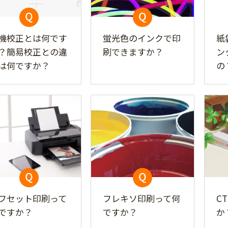
機校正とは何です
蛍光色のインクで印
紙
？簡易校正との違
刷できますか？
ン
は何ですか？
の
フセット印刷って
フレキソ印刷って何
C
ですか？
ですか？
か