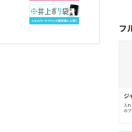
フ
ジ
入れ
のプ