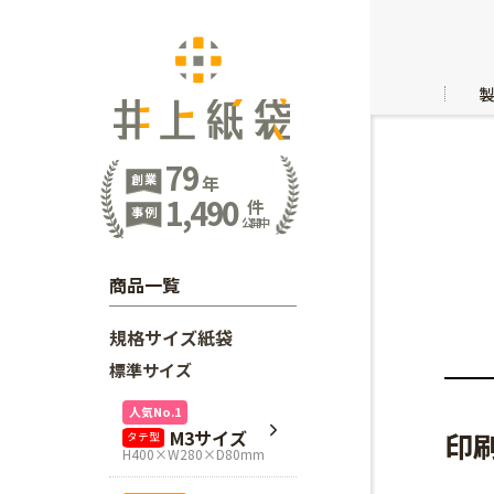
79
創業
年
1,490
件
事例
公開中
商品一覧
規格サイズ紙袋
標準サイズ
人気No.1
M3サイズ
印
タテ型
H400×W280×D80mm