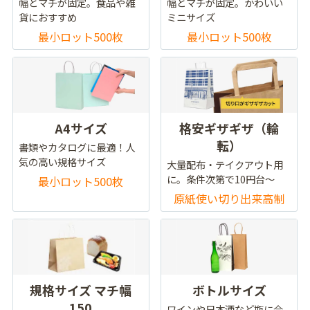
幅とマチが固定。食品や雑
幅とマチが固定。かわいい
貨におすすめ
ミニサイズ
最小ロット500枚
最小ロット500枚
A4サイズ
格安ギザギザ（輪
転）
書類やカタログに最適！人
気の高い規格サイズ
大量配布・テイクアウト用
に。条件次第で10円台～
最小ロット500枚
原紙使い切り出来高制
規格サイズ マチ幅
ボトルサイズ
150
ワインや日本酒など瓶に合