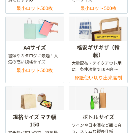
最小ロット500枚
最小ロット500枚
A4サイズ
格安ギザギザ（輪
転）
書類やカタログに最適！人
気の高い規格サイズ
大量配布・テイクアウト用
に。条件次第で10円台～
最小ロット500枚
原紙使い切り出来高制
規格サイズ マチ幅
ボトルサイズ
150
ワインや日本酒など瓶に合
う、スリムな縦長仕様
マチ幅が広いので、持ち帰