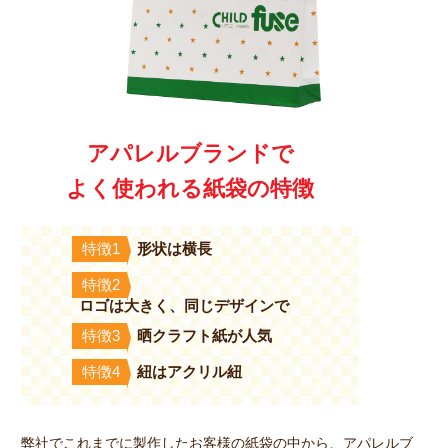
アパレルブランドで
よく使われる紙袋の特徴
形状は横長
特徴1
特徴2
ロゴは大きく、同じデザインで
晒クラフト紙が人気
特徴3
紐はアクリル紐
特徴4
弊社でこれまでに製作したお客様の紙袋の中から、アパレルブ