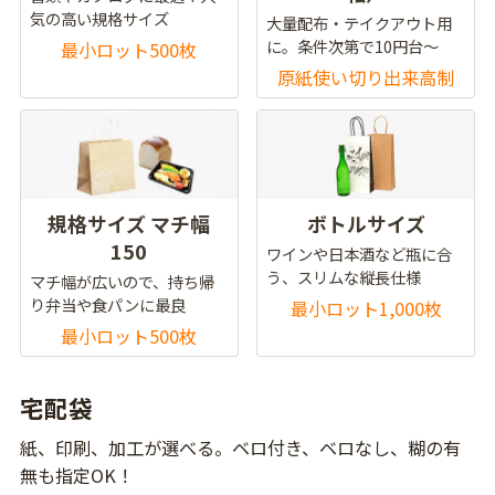
気の高い規格サイズ
大量配布・テイクアウト用
に。条件次第で10円台～
最小ロット500枚
原紙使い切り出来高制
規格サイズ マチ幅
ボトルサイズ
150
ワインや日本酒など瓶に合
う、スリムな縦長仕様
マチ幅が広いので、持ち帰
り弁当や食パンに最良
最小ロット1,000枚
最小ロット500枚
宅配袋
紙、印刷、加工が選べる。ベロ付き、ベロなし、糊の有
無も指定OK！