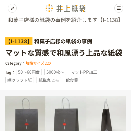
和菓子店様の紙袋の事例を紹介します【I-1138】
【I-1138】
和菓子店様の紙袋の事例
マットな質感で和風漂う上品な紙袋
Category：
規格サイズ220
50～60円台
5000枚〜
マットPP加工
Tag：
晒クラフト紙
紙単丸ヒモ
飲食業