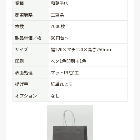
業種
和菓子店
都道府県
三重県
枚数
7000枚
製品単価／枚
60円台〜
サイズ
幅220×マチ120×高さ250mm
印刷
ベタ1色印刷＋1色
表面処理
マットPP加工
提げ手
紙単丸ヒモ
オプション
なし