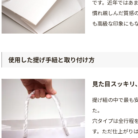
です。近年ではあ
慣れ親しんだ質感
も高級な印象にも
使用した提げ手紐と取り付け方
見た目スッキリ
提げ紐の中で最も
た。
穴タイプは全行程
す。ただ仕上がり