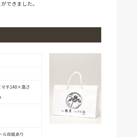
とができました。
×マチ140×高さ
m
ール台紙あり