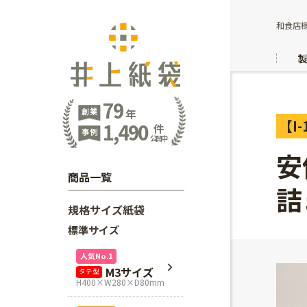
和食店様
79
創業
年
【I-
1,490
件
事例
公開中
安
商品一覧
詰
規格サイズ紙袋
標準サイズ
人気No.1
M3サイズ
タテ型
H400×W280×D80mm