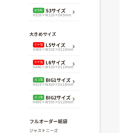
L1サイズ
ヨコ型
S3サイズ
正方形
H240×W320×D110mm
H320×W220×D65mm
L3サイズ
ヨコ型
H280×W320×D110mm
大きめサイズ
Mスクエア
正方形
L5サイズ
タテ型
H280×W280×D80mm
H400×W320×D110mm
Lスクエア
正方形
L6サイズ
タテ型
H320×W320×D110mm
H440×W320×D110mm
BIG1サイズ
ヨコ型
H310×W420×D110mm
BIG2サイズ
ヨコ型
H400×W550×D120mm
フルオーダー紙袋
ジャストニーズ