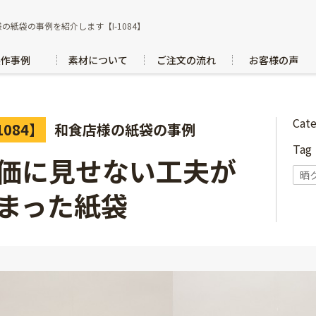
の紙袋の事例を紹介します【I-1084】
製作事例
素材について
ご注文の流れ
お客様の声
Cat
1084】
和食店様の紙袋の事例
Ta
価に見せない工夫が
晒
まった紙袋