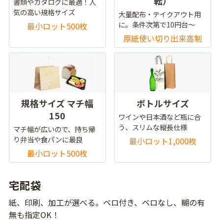
転）
書類やカタログに最適！人
気の高い規格サイズ
大量配布・テイクアウト用
に。条件次第で10円台～
最小ロット500枚
原紙使い切り出来高制
規格サイズ マチ幅
ボトルサイズ
150
ワインや日本酒など瓶に合
う、スリムな縦長仕様
マチ幅が広いので、持ち帰
り弁当や食パンに最良
最小ロット1,000枚
最小ロット500枚
宅配袋
紙、印刷、加工が選べる。ベロ付き、ベロなし、糊の有
無も指定OK！