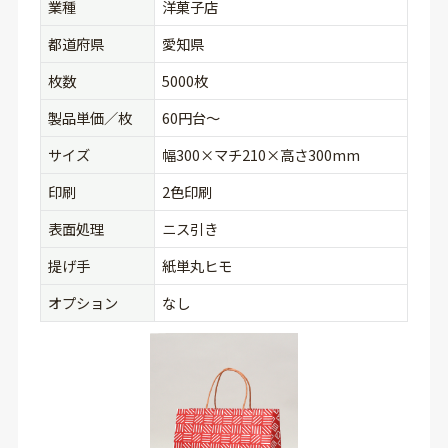
業種
洋菓子店
都道府県
愛知県
枚数
5000枚
製品単価／枚
60円台〜
サイズ
幅300×マチ210×高さ300mm
印刷
2色印刷
表面処理
ニス引き
提げ手
紙単丸ヒモ
オプション
なし