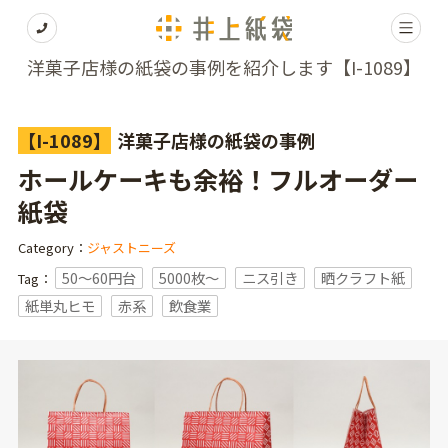
洋菓子店様の紙袋の事例を紹介します【I-1089】
【I-1089】
洋菓子店様の紙袋の事例
ホールケーキも余裕！フルオーダー
紙袋
Category：
ジャストニーズ
50～60円台
5000枚〜
ニス引き
晒クラフト紙
Tag：
紙単丸ヒモ
赤系
飲食業