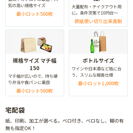
気の高い規格サイズ
大量配布・テイクアウト用
に。条件次第で10円台～
最小ロット500枚
原紙使い切り出来高制
規格サイズ マチ幅
ボトルサイズ
150
ワインや日本酒など瓶に合
う、スリムな縦長仕様
マチ幅が広いので、持ち帰
り弁当や食パンに最良
最小ロット1,000枚
最小ロット500枚
宅配袋
紙、印刷、加工が選べる。ベロ付き、ベロなし、糊の有
無も指定OK！