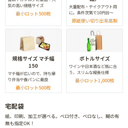
気の高い規格サイズ
大量配布・テイクアウト用
に。条件次第で10円台～
最小ロット500枚
原紙使い切り出来高制
規格サイズ マチ幅
ボトルサイズ
150
ワインや日本酒など瓶に合
う、スリムな縦長仕様
マチ幅が広いので、持ち帰
り弁当や食パンに最良
最小ロット1,000枚
最小ロット500枚
宅配袋
紙、印刷、加工が選べる。ベロ付き、ベロなし、糊の有
無も指定OK！