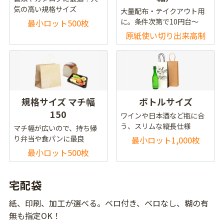
気の高い規格サイズ
大量配布・テイクアウト用
に。条件次第で10円台～
最小ロット500枚
原紙使い切り出来高制
規格サイズ マチ幅
ボトルサイズ
150
ワインや日本酒など瓶に合
う、スリムな縦長仕様
マチ幅が広いので、持ち帰
り弁当や食パンに最良
最小ロット1,000枚
最小ロット500枚
宅配袋
紙、印刷、加工が選べる。ベロ付き、ベロなし、糊の有
無も指定OK！