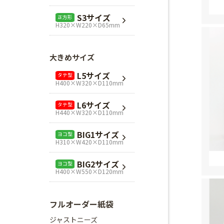
L1サイズ
ヨコ型
S3サイズ
正方形
H240×W320×D110mm
H320×W220×D65mm
L3サイズ
ヨコ型
H280×W320×D110mm
大きめサイズ
Mスクエア
正方形
L5サイズ
タテ型
H280×W280×D80mm
H400×W320×D110mm
Lスクエア
正方形
L6サイズ
タテ型
H320×W320×D110mm
H440×W320×D110mm
BIG1サイズ
ヨコ型
H310×W420×D110mm
BIG2サイズ
ヨコ型
H400×W550×D120mm
フルオーダー紙袋
ジャストニーズ