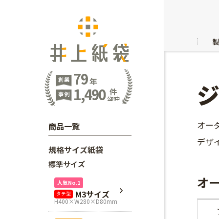
79
創業
年
1,490
件
事例
公開中
オー
商品一覧
デザ
規格サイズ紙袋
標準サイズ
オ
人気No.1
M3サイズ
タテ型
H400×W280×D80mm