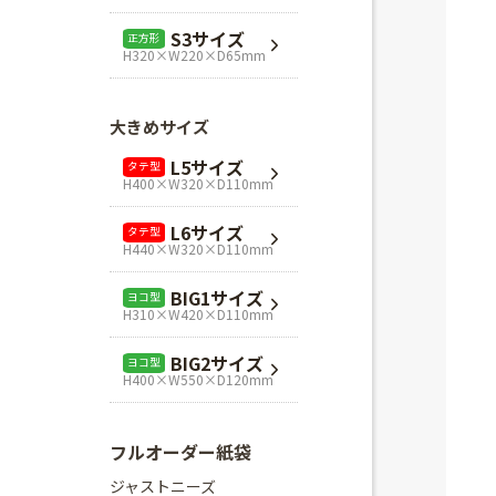
L1サイズ
ヨコ型
S3サイズ
正方形
H240×W320×D110mm
H320×W220×D65mm
L3サイズ
ヨコ型
H280×W320×D110mm
大きめサイズ
Mスクエア
正方形
L5サイズ
タテ型
H280×W280×D80mm
H400×W320×D110mm
Lスクエア
正方形
L6サイズ
タテ型
H320×W320×D110mm
H440×W320×D110mm
BIG1サイズ
ヨコ型
H310×W420×D110mm
BIG2サイズ
ヨコ型
H400×W550×D120mm
フルオーダー紙袋
ジャストニーズ