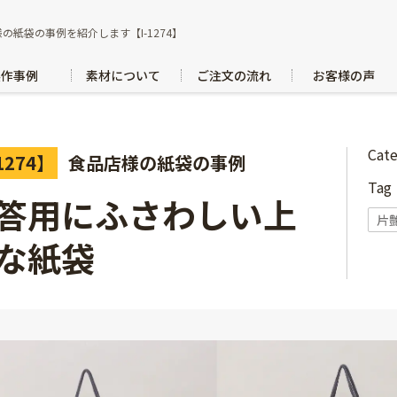
の紙袋の事例を紹介します【I-1274】
製作事例
素材について
ご注文の流れ
お客様の声
Cat
1274】
食品店様の紙袋の事例
Ta
答用にふさわしい上
片
な紙袋