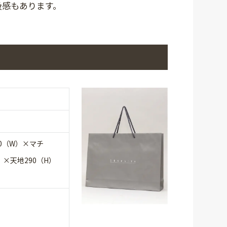
級感もあります。
10（W）×マチ
）×天地290（H）