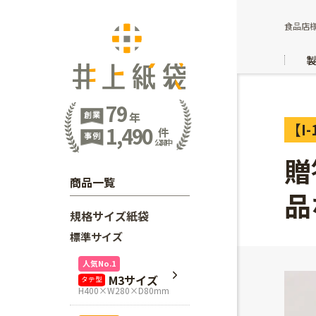
食品店様
79
創業
年
【I-
1,490
件
事例
公開中
贈
商品一覧
品
規格サイズ紙袋
標準サイズ
人気No.1
M3サイズ
タテ型
H400×W280×D80mm