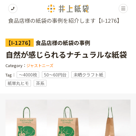
食品店様の紙袋の事例を紹介します【I-1276】
【I-1276】
食品店様の紙袋の事例
自然が感じられるナチュラルな紙袋
Category：
ジャストニーズ
〜4000枚
50～60円台
未晒クラフト紙
Tag：
紙単丸ヒモ
茶系