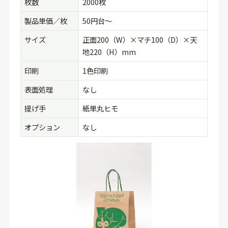
枚数
2000枚
製品単価／枚
50円台〜
サイズ
正面200（W）×マチ100（D）×天
地220（H）mm
印刷
1色印刷
表面処理
なし
提げ手
紙単丸ヒモ
オプション
なし