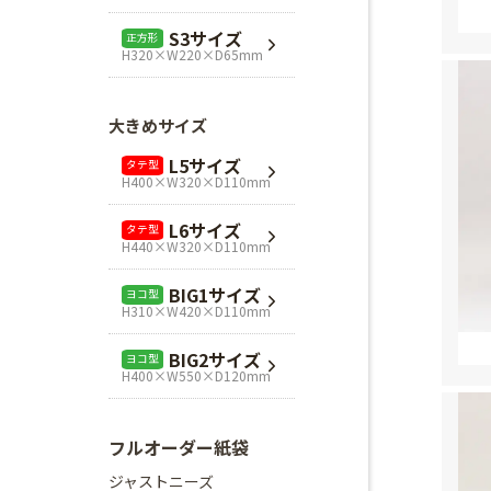
L1サイズ
ヨコ型
S3サイズ
正方形
H240×W320×D110mm
H320×W220×D65mm
L3サイズ
ヨコ型
H280×W320×D110mm
大きめサイズ
Mスクエア
正方形
L5サイズ
タテ型
H280×W280×D80mm
H400×W320×D110mm
Lスクエア
正方形
L6サイズ
タテ型
H320×W320×D110mm
H440×W320×D110mm
BIG1サイズ
ヨコ型
H310×W420×D110mm
BIG2サイズ
ヨコ型
H400×W550×D120mm
フルオーダー紙袋
ジャストニーズ