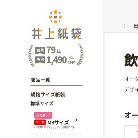
79
創業
年
1,490
件
事例
公開中
オー
商品一覧
デザ
規格サイズ紙袋
標準サイズ
オ
人気No.1
M3サイズ
タテ型
H400×W280×D80mm