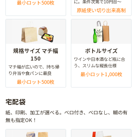
に。条件次第で10円台～
最小ロット500枚
原紙使い切り出来高制
規格サイズ マチ幅
ボトルサイズ
150
ワインや日本酒など瓶に合
う、スリムな縦長仕様
マチ幅が広いので、持ち帰
り弁当や食パンに最良
最小ロット1,000枚
最小ロット500枚
宅配袋
紙、印刷、加工が選べる。ベロ付き、ベロなし、糊の有
無も指定OK！