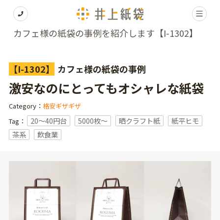
カフェ様の紙袋の事例を紹介します【I-1302】
【I-1302】
カフェ様の紙袋の事例
激安なのにとってもオシャレな紙袋
Category：
格安ギザギザ
20～40円台
5000枚〜
晒クラフト紙
紙平ヒモ
Tag：
茶系
飲食業