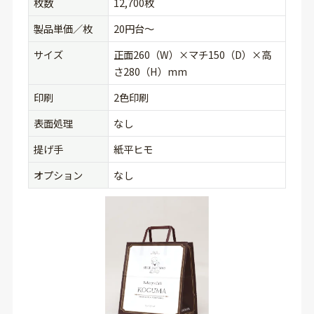
枚数
12,700枚
製品単価／枚
20円台〜
サイズ
正面260（W）×マチ150（D）×高
さ280（H）mm
印刷
2色印刷
表面処理
なし
提げ手
紙平ヒモ
オプション
なし