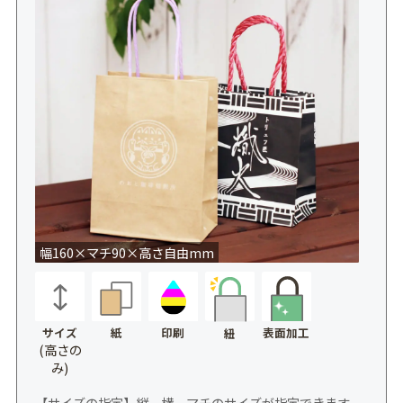
幅160×マチ90×高さ自由mm
サイズ
紙
印刷
表面加工
紐
(高さの
み)
【サイズの指定】縦、横、マチのサイズが指定できます