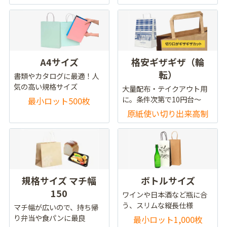
A4サイズ
格安ギザギザ（輪
転）
書類やカタログに最適！人
気の高い規格サイズ
大量配布・テイクアウト用
に。条件次第で10円台～
最小ロット500枚
原紙使い切り出来高制
規格サイズ マチ幅
ボトルサイズ
150
ワインや日本酒など瓶に合
う、スリムな縦長仕様
マチ幅が広いので、持ち帰
り弁当や食パンに最良
最小ロット1,000枚