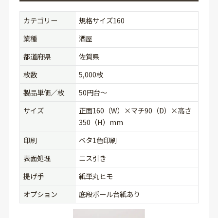
カテゴリー
規格サイズ160
業種
酒屋
都道府県
佐賀県
枚数
5,000枚
製品単価／枚
50円台〜
サイズ
正面160（W）×マチ90（D）×高さ
350（H）mm
印刷
ベタ1色印刷
表面処理
ニス引き
提げ手
紙単丸ヒモ
オプション
底段ボール台紙あり