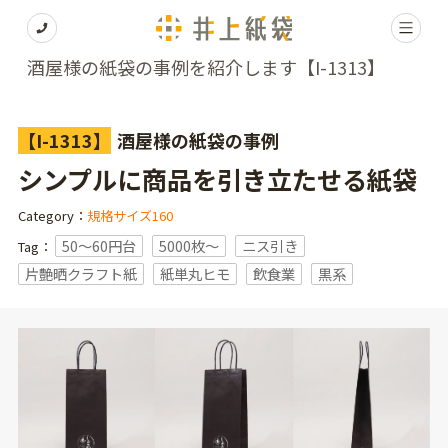
酒屋様の紙袋の事例を紹介します【I-1313】
【I-1313】
酒屋様の紙袋の事例
シンプルに商品を引き立たせる紙袋
Category：
規格サイズ160
50～60円台
5000枚〜
ニス引き
Tag：
片艶晒クラフト紙
紙単丸ヒモ
飲食業
黒系