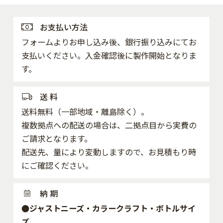
討をするために、お客様の業種、居住地域などの情報や、
お客様のサイトのご利用履歴（検索キーワード、閲覧され
お支払い方法
たウェブページ、購入された商品など）を利用させていた
フォームよりお申し込み後、銀行振り込みにてお
だきます。
支払いください。入金確認後に製作開始となりま
本人確認
す。
本人確認本人確認が必要な場合や、お客様からのお問い合
わせを受けお客様の本人確認を行う場合に、社名、氏名、
送 料
住所、電話番号、メールアドレス、クレジットカード番号
送料無料（一部地域・離島除く）。
などの情報を利用させていただきます。
複数拠点への配送の場合は、二拠点目から実費の
お問い合わせ対応
ご請求となります。
お問い合わせ対応お客様からのお問い合わせに対応する場
配送先、量により変動しますので、お見積もり時
合に、お客様の登録情報や、お客様のサービスのご利用履
にご確認ください。
歴、お客様が過去にお問い合わせをされた履歴に関する情
報などを利用させていただきます。
納 期
代金請求
●ジャストニーズ・カラークラフト・ボトルサイ
代金請求商品をご購入のお客様に代金を請求する場合に、
ズ