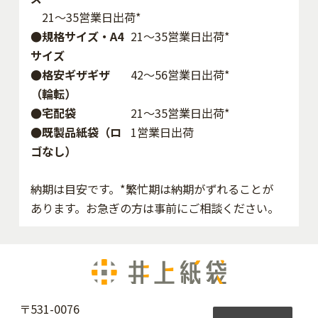
購入された商品名、数量、ご利用金額、社名、氏名、住
21～35営業日出荷*
所、電話番号、メールアドレス、銀行口座番号やクレジッ
●規格サイズ・A4
21～35営業日出荷*
トカード番号などの情報（登録情報を含みます）を利用さ
サイズ
せていただきます。
●格安ギザギザ
42〜56営業日出荷*
お知らせ等のご連絡や送付
（輪転）
お知らせ等のご連絡や送付お客様にお知らせや連絡をした
●宅配袋
21～35営業日出荷*
り、商品等を送付したりする場合に、お客様の社名、氏
●既製品紙袋（ロ
1営業日出荷
名、住所、メールアドレスなどの連絡先情報を利用させて
ゴなし）
いただきます。また、当社、当社の100％出資親会社または
当社の100％出資親会社の当社以外の100%出資子会社が自
納期は目安です。*繁忙期は納期がずれることが
社の商品、サービス、または提携する第三者の商品、サー
あります。お急ぎの方は事前にご相談ください。
ビスの宣伝、広告を含む電子メールやダイレクトメール、
広告チラシ、FAX等を送信することがあります。
迷惑行為・不正利用の対策
迷惑行為・不正利用の対策利用規約違反や詐欺、不正アク
セスなどの犯罪行為、不正・不当な目的での当サイトの利
〒531-0076
用を防止、検出、調査する場合に、お客様の登録情報やお