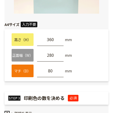
入力不要
A4サイズ
高さ（H）
mm
正面幅（W）
mm
マチ（D）
mm
印刷色の数を決める
必須
STEP
3