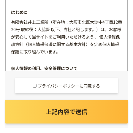
はじめに
有限会社井上工業所（所在地：大阪市北区大淀中4丁目12番
20号 取締役：大脇晋 以下、当社と記します。）は、お客様
が安心して当サイトをご利用いただけるよう、 個人情報保
護方針（個人情報保護に関する基本方針）を定め個人情報
保護に取り組んでいます。
個人情報の利用、安全管理について
当サイトでお客様からご提供いただいた個人情報は、以下
の目的の範囲内で利用させていただきます。
プライバシーポリシーに同意する
サービスの改善・新たなサービスの検討
サービスの改善・新たなサービスの検討お客様が、どのよ
上記内容で送信
うな場所から、どのように当サイトをご利用になったのか
という情報をもとにお客様の商品やウェブページに対する
ニーズを分析して、サービスの改善や新たなサービスの検