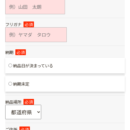
フリガナ
必須
納期
必須
納品日が決まっている
納期未定
納品場所
必須
ご住所
必須