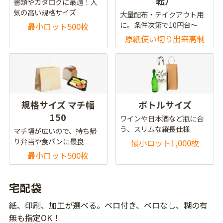
転）
書類やカタログに最適！人
気の高い規格サイズ
大量配布・テイクアウト用
に。条件次第で10円台～
最小ロット500枚
原紙使い切り出来高制
規格サイズ マチ幅
ボトルサイズ
150
ワインや日本酒など瓶に合
う、スリムな縦長仕様
マチ幅が広いので、持ち帰
り弁当や食パンに最良
最小ロット1,000枚
最小ロット500枚
宅配袋
紙、印刷、加工が選べる。ベロ付き、ベロなし、糊の有
無も指定OK！