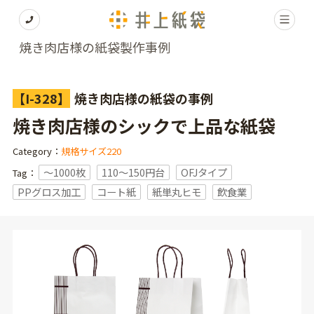
焼き肉店様の紙袋製作事例
【I-328】
焼き肉店様の紙袋の事例
焼き肉店様のシックで上品な紙袋
Category：
規格サイズ220
〜1000枚
110～150円台
OFJタイプ
Tag：
PPグロス加工
コート紙
紙単丸ヒモ
飲食業