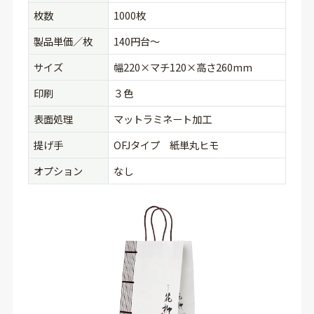
枚数
1000枚
製品単価／枚
140円台〜
サイズ
幅220×マチ120×高さ260mm
印刷
３色
表面処理
マットラミネート加工
提げ手
OFJタイプ 紙単丸ヒモ
オプション
なし