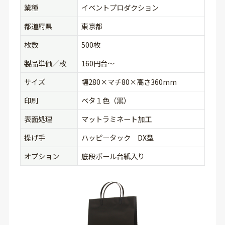
業種
イベントプロダクション
都道府県
東京都
枚数
500枚
製品単価／枚
160円台〜
サイズ
幅280×マチ80×高さ360mm
印刷
ベタ１色（黒）
表面処理
マットラミネート加工
提げ手
ハッピータック DX型
オプション
底段ボール台紙入り