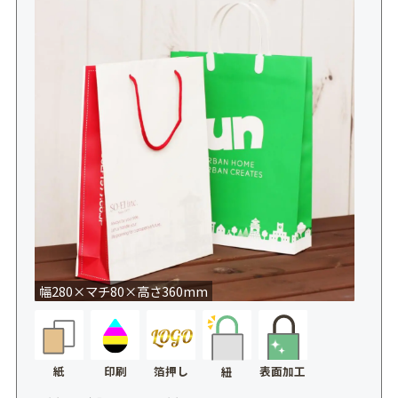
幅280×マチ80×高さ360mm
紙
印刷
箔押し
表面加工
紐