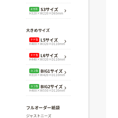
L1サイズ
ヨコ型
S3サイズ
正方形
H240×W320×D110mm
H320×W220×D65mm
L3サイズ
ヨコ型
H280×W320×D110mm
大きめサイズ
Mスクエア
正方形
L5サイズ
タテ型
H280×W280×D80mm
H400×W320×D110mm
Lスクエア
正方形
L6サイズ
タテ型
H320×W320×D110mm
H440×W320×D110mm
BIG1サイズ
ヨコ型
H310×W420×D110mm
BIG2サイズ
ヨコ型
H400×W550×D120mm
フルオーダー紙袋
ジャストニーズ