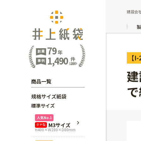
建設会
79
創業
年
【I-
1,490
件
事例
公開中
建
商品一覧
で
規格サイズ紙袋
標準サイズ
人気No.1
M3サイズ
タテ型
H400×W280×D80mm