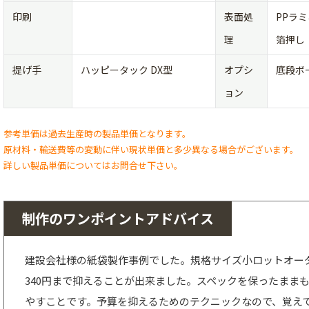
印刷
表面処
PPラ
理
箔押し
提げ手
ハッピータック DX型
オプシ
底段ボ
ョン
参考単価は過去生産時の製品単価となります。
原材料・輸送費等の変動に伴い現状単価と多少異なる場合がございます。
詳しい製品単価についてはお問合せ下さい。
制作のワンポイントアドバイス
建設会社様の紙袋製作事例でした。規格サイズ小ロットオー
340円まで抑えることが出来ました。スペックを保ったまま
やすことです。予算を抑えるためのテクニックなので、覚え