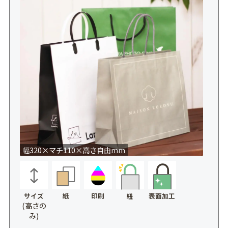
幅320×マチ110×高さ自由mm
サイズ
紙
印刷
表面加工
紐
(高さの
み)