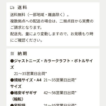
送 料
送料無料（一部地域・離島除く）。
複数拠点への配送の場合は、二拠点目から実費の
ご請求となります。
配送先、量により変動しますので、お見積もり時
にご確認ください。
納 期
●ジャストニーズ・カラークラフト・ボトルサイ
ズ
21～35営業日出荷*
●規格サイズ・A4
21～35営業日出荷*
サイズ
●格安ギザギザ
42〜56営業日出荷*
（輪転）
●宅配袋
21～35営業日出荷*