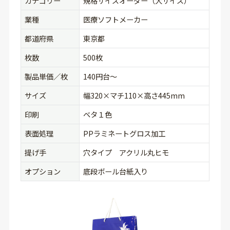
カテゴリー
規格サイズオーダー（大サイズ）
業種
医療ソフトメーカー
都道府県
東京都
枚数
500枚
製品単価／枚
140円台〜
サイズ
幅320×マチ110×高さ445mm
印刷
ベタ１色
表面処理
PPラミネートグロス加工
提げ手
穴タイプ アクリル丸ヒモ
オプション
底段ボール台紙入り