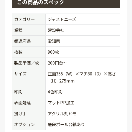
この商品のスペック
カテゴリー
ジャストニーズ
業種
建設会社
都道府県
愛知県
枚数
900枚
製品単価／枚
200円台〜
サイズ
正面355（W）×マチ80（D）×高さ
（H）275mm
印刷
4色印刷
表面処理
マットPP加工
提げ手
アクリル丸ヒモ
オプション
底段ボール台紙あり