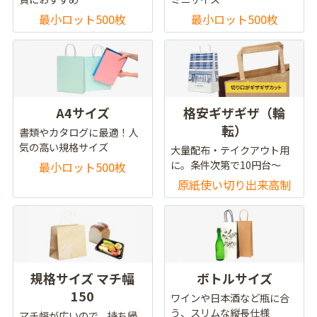
最小ロット500枚
最小ロット500枚
A4サイズ
格安ギザギザ（輪
転）
書類やカタログに最適！人
気の高い規格サイズ
大量配布・テイクアウト用
に。条件次第で10円台～
最小ロット500枚
原紙使い切り出来高制
規格サイズ マチ幅
ボトルサイズ
150
ワインや日本酒など瓶に合
う、スリムな縦長仕様
マチ幅が広いので、持ち帰