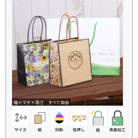
幅×マチ×高さ すべて自由
サイズ
紙
印刷
箔押し
表面加工
紐