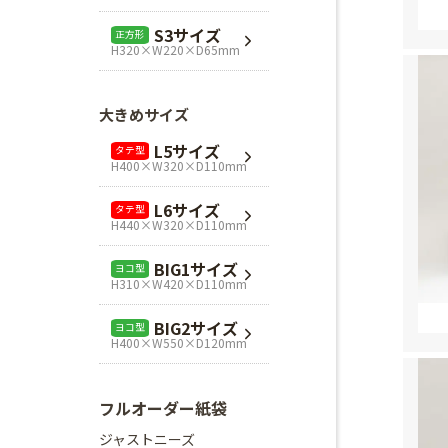
L1サイズ
ヨコ型
S3サイズ
正方形
H240×W320×D110mm
H320×W220×D65mm
L3サイズ
ヨコ型
H280×W320×D110mm
大きめサイズ
Mスクエア
正方形
L5サイズ
タテ型
H280×W280×D80mm
H400×W320×D110mm
Lスクエア
正方形
L6サイズ
タテ型
H320×W320×D110mm
H440×W320×D110mm
BIG1サイズ
ヨコ型
H310×W420×D110mm
BIG2サイズ
ヨコ型
H400×W550×D120mm
フルオーダー紙袋
ジャストニーズ