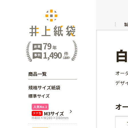
79
創業
年
1,490
件
事例
公開中
オー
商品一覧
デザ
規格サイズ紙袋
標準サイズ
オ
人気No.1
M3サイズ
タテ型
H400×W280×D80mm