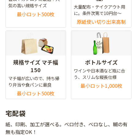
気の高い規格サイズ
大量配布・テイクアウト用
に。条件次第で10円台～
最小ロット500枚
原紙使い切り出来高制
規格サイズ マチ幅
ボトルサイズ
150
ワインや日本酒など瓶に合
う、スリムな縦長仕様
マチ幅が広いので、持ち帰
り弁当や食パンに最良
最小ロット1,000枚
最小ロット500枚
宅配袋
紙、印刷、加工が選べる。ベロ付き、ベロなし、糊の有
無も指定OK！