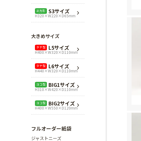
L1サイズ
ヨコ型
S3サイズ
正方形
H240×W320×D110mm
H320×W220×D65mm
L3サイズ
ヨコ型
H280×W320×D110mm
大きめサイズ
Mスクエア
正方形
L5サイズ
タテ型
H280×W280×D80mm
H400×W320×D110mm
Lスクエア
正方形
L6サイズ
タテ型
H320×W320×D110mm
H440×W320×D110mm
BIG1サイズ
ヨコ型
H310×W420×D110mm
BIG2サイズ
ヨコ型
H400×W550×D120mm
フルオーダー紙袋
ジャストニーズ