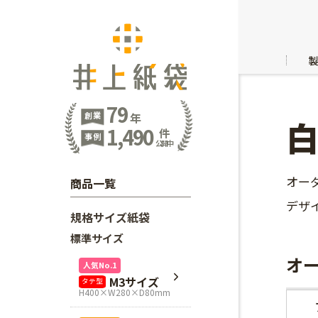
79
創業
年
1,490
件
事例
公開中
オー
商品一覧
デザ
規格サイズ紙袋
標準サイズ
オ
人気No.1
M3サイズ
タテ型
H400×W280×D80mm