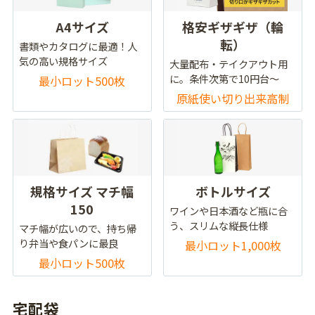
A4サイズ
格安ギザギザ（輪
転）
書類やカタログに最適！人
気の高い規格サイズ
大量配布・テイクアウト用
に。条件次第で10円台～
最小ロット500枚
原紙使い切り出来高制
規格サイズ マチ幅
ボトルサイズ
150
ワインや日本酒など瓶に合
う、スリムな縦長仕様
マチ幅が広いので、持ち帰
り弁当や食パンに最良
最小ロット1,000枚
最小ロット500枚
宅配袋