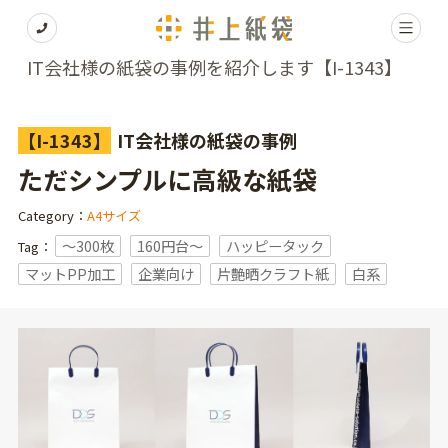
IT会社様の紙袋の事例を紹介します【I-1343】
【I-1343】
IT会社様の紙袋の事例
ただシンプルに高級な紙袋
Category：
A4サイズ
〜300枚
160円台〜
ハッピータック
Tag：
マットPP加工
企業向け
片艶晒クラフト紙
白系