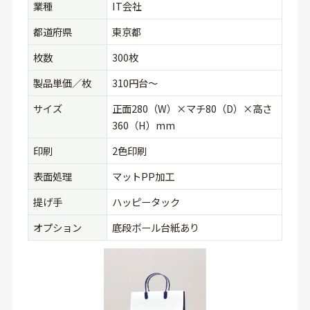
業種
IT会社
都道府県
東京都
枚数
300枚
製品単価／枚
310円台〜
サイズ
正面280（W）×マチ80（D）×高さ
360（H）mm
印刷
2色印刷
表面処理
マットPP加工
提げ手
ハッピータック
オプション
底段ボール台紙あり