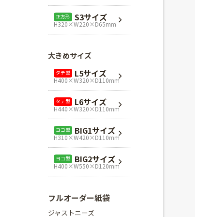
L1サイズ
ヨコ型
S3サイズ
正方形
H240×W320×D110mm
H320×W220×D65mm
L3サイズ
ヨコ型
H280×W320×D110mm
大きめサイズ
Mスクエア
正方形
L5サイズ
タテ型
H280×W280×D80mm
H400×W320×D110mm
Lスクエア
正方形
L6サイズ
タテ型
H320×W320×D110mm
H440×W320×D110mm
BIG1サイズ
ヨコ型
H310×W420×D110mm
BIG2サイズ
ヨコ型
H400×W550×D120mm
フルオーダー紙袋
ジャストニーズ