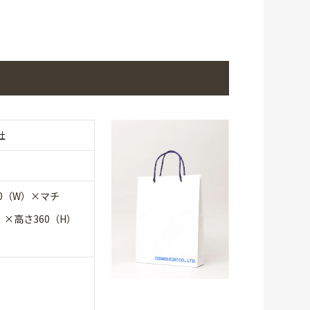
社
80（W）×マチ
）×高さ360（H）