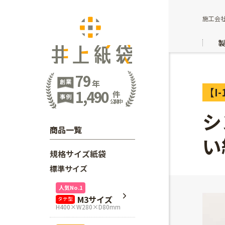
施工会社
79
創業
年
【I-
1,490
件
事例
公開中
シ
商品一覧
い
規格サイズ紙袋
標準サイズ
人気No.1
M3サイズ
タテ型
H400×W280×D80mm