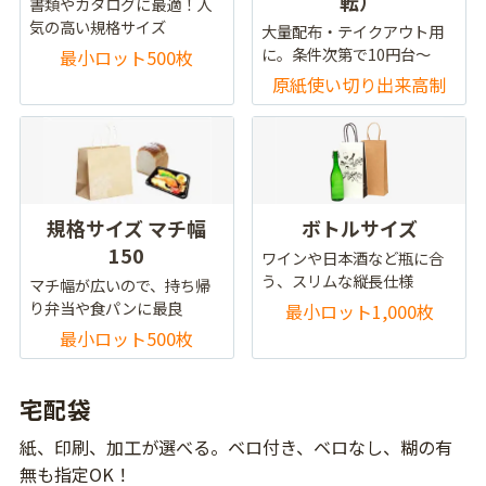
転）
書類やカタログに最適！人
気の高い規格サイズ
大量配布・テイクアウト用
に。条件次第で10円台～
最小ロット500枚
原紙使い切り出来高制
規格サイズ マチ幅
ボトルサイズ
150
ワインや日本酒など瓶に合
う、スリムな縦長仕様
マチ幅が広いので、持ち帰
り弁当や食パンに最良
最小ロット1,000枚
最小ロット500枚
宅配袋
紙、印刷、加工が選べる。ベロ付き、ベロなし、糊の有
無も指定OK！