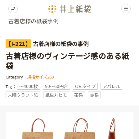
古着店様の紙袋事例
【I-221】
古着店様の紙袋の事例
古着店様のヴィンテージ感のある紙
袋
Category：
規格サイズ260
〜4000枚
50～60円台
OFJタイプ
アパレル
Tag：
未晒クラフト紙
紙単丸ヒモ
茶系
赤系