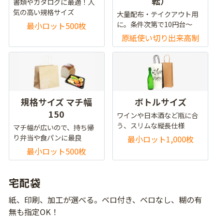
転）
書類やカタログに最適！人
気の高い規格サイズ
大量配布・テイクアウト用
に。条件次第で10円台～
最小ロット500枚
原紙使い切り出来高制
規格サイズ マチ幅
ボトルサイズ
150
ワインや日本酒など瓶に合
う、スリムな縦長仕様
マチ幅が広いので、持ち帰
り弁当や食パンに最良
最小ロット1,000枚
最小ロット500枚
宅配袋
紙、印刷、加工が選べる。ベロ付き、ベロなし、糊の有
無も指定OK！