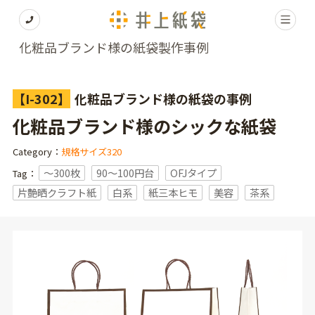
化粧品ブランド様の紙袋製作事例
【I-302】
化粧品ブランド様の紙袋の事例
化粧品ブランド様のシックな紙袋
Category：
規格サイズ320
〜300枚
90～100円台
OFJタイプ
Tag：
片艶晒クラフト紙
白系
紙三本ヒモ
美容
茶系