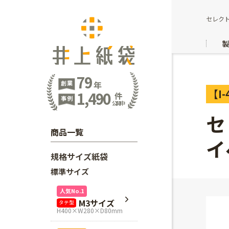
セレク
79
創業
年
【I-
1,490
件
事例
公開中
セ
商品一覧
イ
規格サイズ紙袋
標準サイズ
人気No.1
M3サイズ
タテ型
H400×W280×D80mm