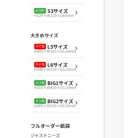
L1サイズ
ヨコ型
S3サイズ
正方形
H240×W320×D110mm
H320×W220×D65mm
L3サイズ
ヨコ型
H280×W320×D110mm
大きめサイズ
Mスクエア
正方形
L5サイズ
タテ型
H280×W280×D80mm
H400×W320×D110mm
Lスクエア
正方形
L6サイズ
タテ型
H320×W320×D110mm
H440×W320×D110mm
BIG1サイズ
ヨコ型
H310×W420×D110mm
BIG2サイズ
ヨコ型
H400×W550×D120mm
フルオーダー紙袋
ジャストニーズ