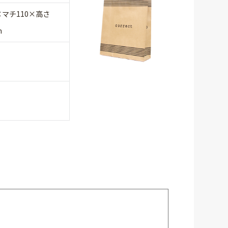
×マチ110×高さ
m