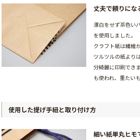
丈夫で頼りにな
漂白をせず茶色い
を使用しました。
クラフト紙は繊維
ツルツルの紙より
分綺麗に印刷でき
も使われ、重たい
使用した提げ手紐と取り付け方
細い紙単丸ヒモ