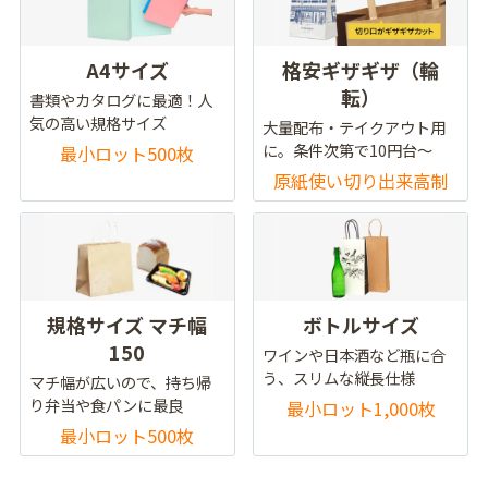
A4サイズ
格安ギザギザ（輪
転）
書類やカタログに最適！人
気の高い規格サイズ
大量配布・テイクアウト用
に。条件次第で10円台～
最小ロット500枚
原紙使い切り出来高制
規格サイズ マチ幅
ボトルサイズ
150
ワインや日本酒など瓶に合
う、スリムな縦長仕様
マチ幅が広いので、持ち帰
り弁当や食パンに最良
最小ロット1,000枚
最小ロット500枚