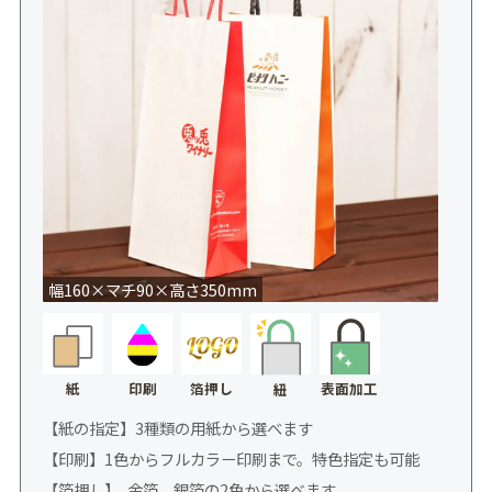
幅160×マチ90×高さ350mm
紙
印刷
箔押し
表面加工
紐
【紙の指定】3種類の用紙から選べます
【印刷】1色からフルカラー印刷まで。特色指定も可能
【箔押し】 金箔、銀箔の2色から選べます