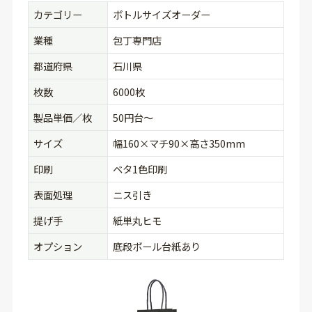
カテゴリー
ボトルサイズオーダー
業種
包丁専門店
都道府県
石川県
枚数
6000枚
製品単価／枚
50円台〜
サイズ
幅160×マチ90×高さ350mm
印刷
ベタ1色印刷
表面処理
ニス引き
提げ手
紙単丸ヒモ
オプション
底段ボール台紙あり