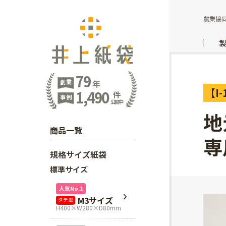
農業協同
79
創業
年
【I-
1,490
件
事例
公開中
地
商品一覧
専
規格サイズ紙袋
標準サイズ
人気No.1
M3サイズ
タテ型
H400×W280×D80mm