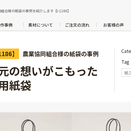
組合様の紙袋の事例を紹介します【I-1186】
製作事例
素材について
ご注文の流れ
お客様の声
Cat
1186】
農業協同組合様の紙袋の事例
Ta
元の想いがこもった
紙
用紙袋