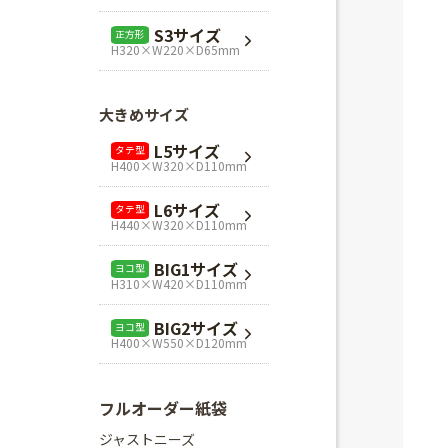
L1サイズ
ヨコ型
S3サイズ
正方形
H240×W320×D110mm
H320×W220×D65mm
L3サイズ
ヨコ型
H280×W320×D110mm
大きめサイズ
Mスクエア
正方形
L5サイズ
タテ型
H280×W280×D80mm
H400×W320×D110mm
Lスクエア
正方形
L6サイズ
タテ型
H320×W320×D110mm
H440×W320×D110mm
BIG1サイズ
ヨコ型
H310×W420×D110mm
BIG2サイズ
ヨコ型
H400×W550×D120mm
フルオーダー紙袋
ジャストニーズ